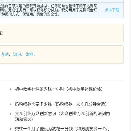
挑选自己感兴趣的游戏开始挑战。任务通常包括但不限于达到某
活动。完成任务后，可以获得积分奖励，积分可用于兑换现金红
点击下载
持多种提现方式，保证用户资金的安全性。
载！
、
考试
、
知识
、
体检
、
初中数学补课多少钱一小时（初中数学补课价格）
奶粉喂养需要多少钱（奶粉喂养一次吃几分钟合适）
大众创业万众创新意识（大众创业万众创新的深刻内
涵和意义）
交往一个月了他没为我花一分钱（和男朋友谈一个月