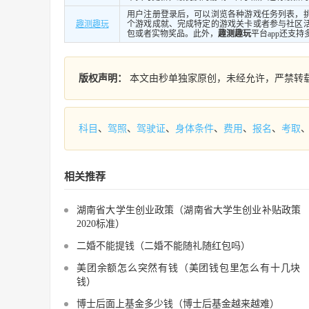
用户注册登录后，可以浏览各种游戏任务列表，
趣测趣玩
个游戏成就、完成特定的游戏关卡或者参与社区
包或者实物奖品。此外，
趣测趣玩
平台app还支
版权声明：
本文由秒单独家原创，未经允许，严禁转
科目
、
驾照
、
驾驶证
、
身体条件
、
费用
、
报名
、
考取
相关推荐
湖南省大学生创业政策（湖南省大学生创业补贴政策
2020标准）
二婚不能提钱（二婚不能随礼随红包吗）
美团余额怎么突然有钱（美团钱包里怎么有十几块
钱）
博士后面上基金多少钱（博士后基金越来越难）