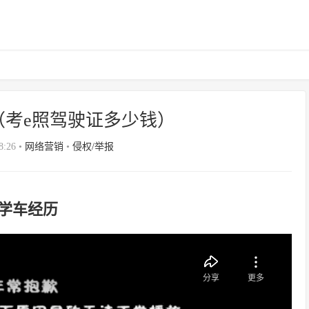
（考e照驾驶证多少钱）
8:26
•
网络营销
•
侵权/举报
天学车经历